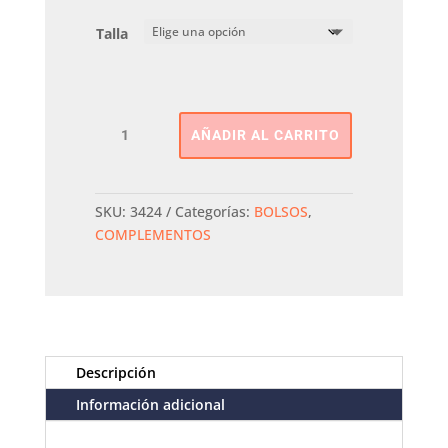
Talla
BOLSO
AÑADIR AL CARRITO
DOBLE
ASA
PEPE
moll
SKU:
3424
Categorías:
BOLSOS
,
cantidad
COMPLEMENTOS
Descripción
Información adicional