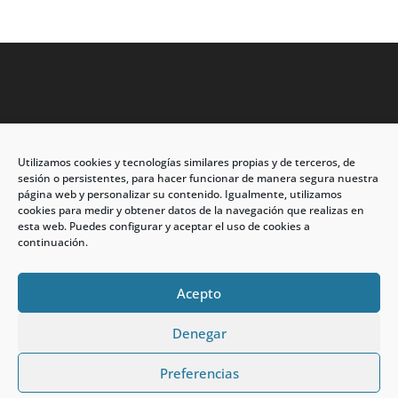
Utilizamos cookies y tecnologías similares propias y de terceros, de
Dirección: C/Eleuterio Quintanilla nº67 – Esq. Río de
sesión o persistentes, para hacer funcionar de manera segura nuestra
Oro
página web y personalizar su contenido. Igualmente, utilizamos
cookies para medir y obtener datos de la navegación que realizas en
CP: 33209, Gijón – Asturias
esta web. Puedes configurar y aceptar el uso de cookies a
continuación.
Teléfono: 985146502 – 647 72 54 95
info@calzadosmabel.com
Acepto
Denegar
Preferencias
calzadosmabel.com 2021 © Todos los derechos