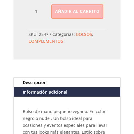
Bolso
AÑADIR AL CARRITO
De
ManoPEPE
moll
cantidad
SKU:
2547
Categorías:
BOLSOS
,
COMPLEMENTOS
Descripción
Información adicional
Bolso de mano pequeño vegano. En color
negro o nude . Un bolso ideal para
ocasiones y eventos especiales para llevar
con tus looks más elegantes. Estilo sobre