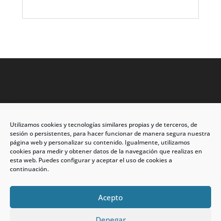
Utilizamos cookies y tecnologías similares propias y de terceros, de
Dirección: C/Eleuterio Quintanilla nº67 – Esq. Río de
sesión o persistentes, para hacer funcionar de manera segura nuestra
Oro
página web y personalizar su contenido. Igualmente, utilizamos
cookies para medir y obtener datos de la navegación que realizas en
CP: 33209, Gijón – Asturias
esta web. Puedes configurar y aceptar el uso de cookies a
continuación.
Teléfono: 985146502 – 647 72 54 95
info@calzadosmabel.com
Acepto
Denegar