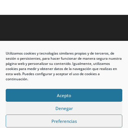
Utilizamos cookies y tecnologías similares propias y de terceros, de
Dirección: C/Eleuterio Quintanilla nº67 – Esq. Río de
sesión o persistentes, para hacer funcionar de manera segura nuestra
Oro
página web y personalizar su contenido. Igualmente, utilizamos
cookies para medir y obtener datos de la navegación que realizas en
CP: 33209, Gijón – Asturias
esta web. Puedes configurar y aceptar el uso de cookies a
continuación.
Teléfono: 985146502 – 647 72 54 95
info@calzadosmabel.com
Acepto
Denegar
Preferencias
calzadosmabel.com 2021 © Todos los derechos