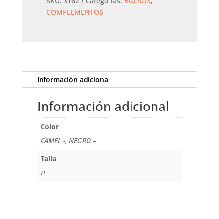
cantidad
SKU:
3162
Categorías:
BOLSOS
,
COMPLEMENTOS
Información adicional
Información adicional
Color
CAMEL -, NEGRO –
Talla
U