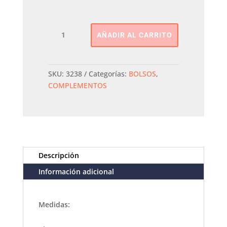
Bolso
AÑADIR AL CARRITO
De
Hombro
PEPE
moll
SKU:
3238
Categorías:
BOLSOS
,
cantidad
COMPLEMENTOS
Descripción
Información adicional
Medidas: