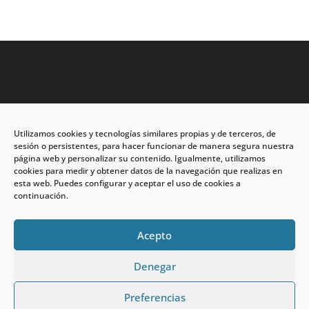
Utilizamos cookies y tecnologías similares propias y de terceros, de
Dirección: C/Eleuterio Quintanilla nº67 – Esq. Río de
sesión o persistentes, para hacer funcionar de manera segura nuestra
Oro
página web y personalizar su contenido. Igualmente, utilizamos
cookies para medir y obtener datos de la navegación que realizas en
CP: 33209, Gijón – Asturias
esta web. Puedes configurar y aceptar el uso de cookies a
continuación.
Teléfono: 985146502 – 647 72 54 95
info@calzadosmabel.com
Acepto
Denegar
Preferencias