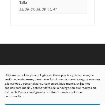
Talla
35, 36, 37, 38, 39, 40, 41
Utilizamos cookies y tecnologías similares propias y de terceros, de
Dirección: C/Eleuterio Quintanilla nº67 – Esq. Río de
sesión o persistentes, para hacer funcionar de manera segura nuestra
Oro
página web y personalizar su contenido. Igualmente, utilizamos
cookies para medir y obtener datos de la navegación que realizas en
CP: 33209, Gijón – Asturias
esta web. Puedes configurar y aceptar el uso de cookies a
continuación.
Teléfono: 985146502 – 647 72 54 95